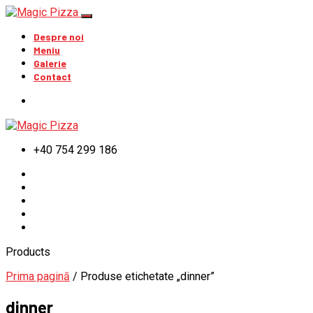
Despre noi
Meniu
Galerie
Contact
+40 754 299 186
Products
Prima pagină
/ Produse etichetate „dinner”
dinner