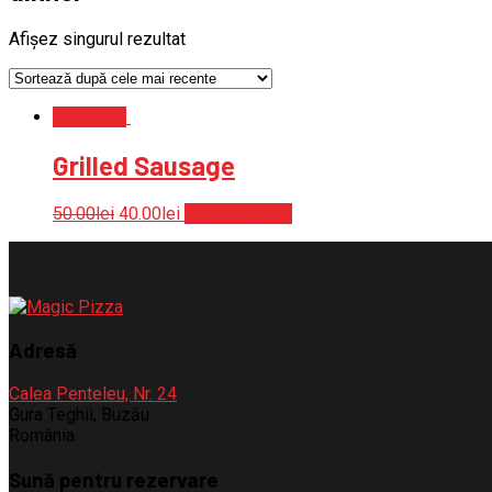
Afișez singurul rezultat
Reduceri!
Grilled Sausage
50.00
lei
40.00
lei
Adaugă în coș
Adresă
Calea Penteleu, Nr. 24
Gura Teghii, Buzău
România
Sună pentru rezervare