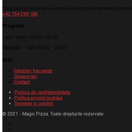
Dacă dorești să rezervi o masă sau întreg restaurantul, contac
+40 754 299 186
Program
Luni – Vineri: 10.30 – 22.00
Sâmbătă – Dum: 10.30 – 22.00
Info
Întrebări frecvente
Despre noi
Contact
Politica de confidențialitate
Politica privind cookies
Termene și condiții
© 2021 - Magic Pizza. Toate drepturile rezervate.