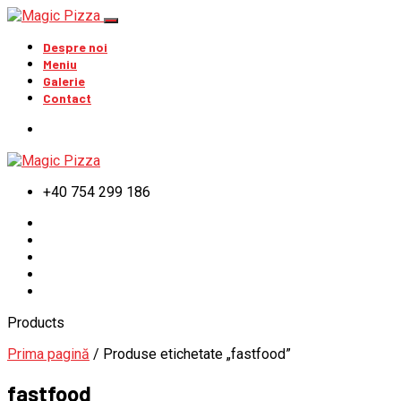
Despre noi
Meniu
Galerie
Contact
+40 754 299 186
Products
Prima pagină
/ Produse etichetate „fastfood”
fastfood