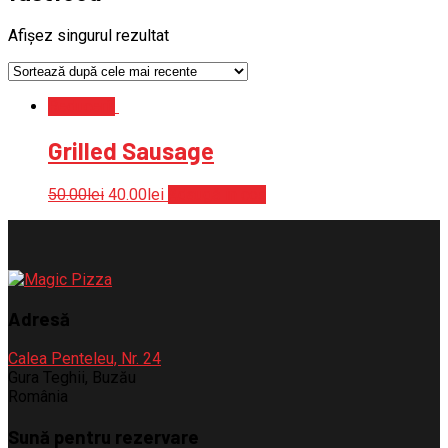
Afișez singurul rezultat
Reduceri!
Grilled Sausage
50.00
lei
40.00
lei
Adaugă în coș
Adresă
Calea Penteleu, Nr. 24
Gura Teghii, Buzău
România
Sună pentru rezervare