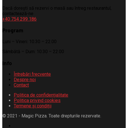
Dacă dorești să rezervi o masă sau întreg restaurantul,
contactează-ne
+40 754 299 186
Program
Luni – Vineri: 10.30 – 22.00
Sâmbătă – Dum: 10.30 – 22.00
Info
Întrebări frecvente
Despre noi
Contact
Politica de confidențialitate
Politica privind cookies
Termene și condiții
© 2021 - Magic Pizza. Toate drepturile rezervate.