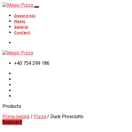
Despre noi
Meniu
Galerie
Contact
+40 754 299 186
Products
Prima pagină
/
Pizza
/ Duck Prosciutto
Reduceri!