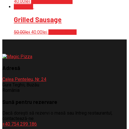
40.00
lei
Selectează opțiunile
Reduceri!
Grilled Sausage
50.00
lei
40.00
lei
Adaugă în coș
Adresă
Calea Penteleu, Nr. 24
Gura Teghii, Buzău
România
Sună pentru rezervare
Dacă dorești să rezervi o masă sau întreg restaurantul,
contactează-ne
+40 754 299 186